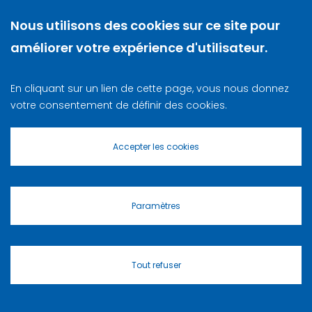
Nous utilisons des cookies sur ce site pour
améliorer votre expérience d'utilisateur.
En cliquant sur un lien de cette page, vous nous donnez
votre consentement de définir des cookies.
Accepter les cookies
Paramètres
Masquer
Contact
Le cng
Assistant virtuel du CNG
Crédits
01 77 35 61 00
Tout refuser
Gérer les cookies
86, rue Henri Farman
Mentions légales