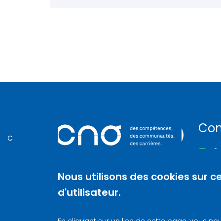
Con
C
01
86
Nous utilisons des cookies sur c
92
d'utilisateur.
N.