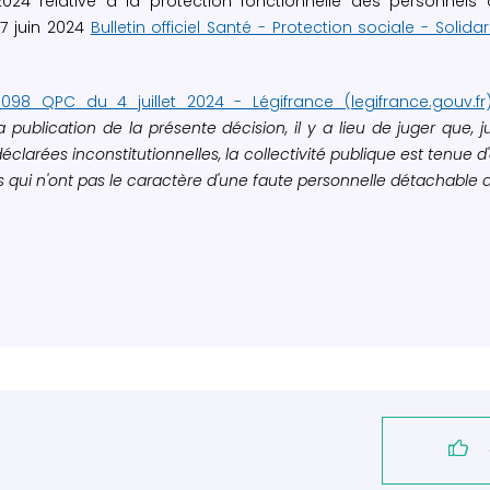
 relative à la protection fonctionnelle des personnels 
17 juin 2024
Bulletin officiel Santé - Protection sociale - Solida
098 QPC du 4 juillet 2024 - Légifrance (legifrance.gouv.fr
 publication de la présente décision, il y a lieu de juger que, 
déclarées inconstitutionnelles, la collectivité publique est tenue
its qui n'ont pas le caractère d'une faute personnelle détachable d