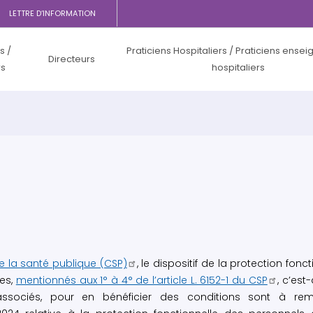
LETTRE D‘INFORMATION
s /
Praticiens Hospitaliers / Praticiens ensei
Directeurs
rs
hospitaliers
de la santé publique (CSP)
, le dispositif de la protection fo
es,
mentionnés aux 1° à 4° de l’article L. 6152-1 du CSP
, c’est
sociés, pour en bénéficier des conditions sont à remplir 