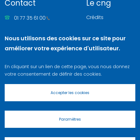
Contact
Le cng
Crédits
01 77 35 61 00
Gérer les cookies
86, rue Henri Farman
Nous utilisons des cookies sur ce site pour
Mentions légales
92130 Issy-les-Moulineaux
améliorer votre expérience d'utilisateur.
Nous contacter
N. SIRET
: 130 003 742 00025
En cliquant sur un lien de cette page, vous nous donnez
Lettre d‘information
votre consentement de définir des cookies.
S’enregistrer
Accepter les cookies
Paramètres
Masquer