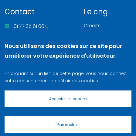
Contact
Le cng
Crédits
01 77 35 61 00
Gérer les cookies
86, rue Henri Farman
Nous utilisons des cookies sur ce site pour
Mentions légales
92130 Issy-les-Moulineaux
améliorer votre expérience d'utilisateur.
Nous contacter
N. SIRET
: 130 003 742 00025
En cliquant sur un lien de cette page, vous nous donnez
Lettre d‘information
votre consentement de définir des cookies.
S’enregistrer
Accepter les cookies
Paramètres
Masquer