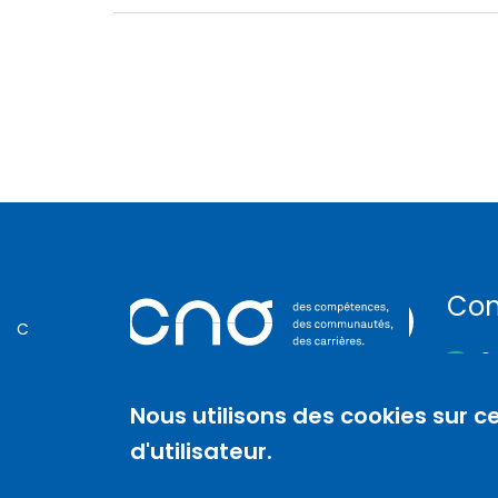
Con
C
01
86
Nous utilisons des cookies sur c
92
d'utilisateur.
N.