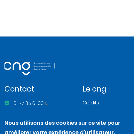
Contact
Le cng
Crédits
01 77 35 61 00
Gérer les cookies
86, rue Henri Farman
Nous utilisons des cookies sur ce site pour
Mentions légales
92130 Issy-les-Moulineaux
améliorer votre expérience d'utilisateur.
Nous contacter