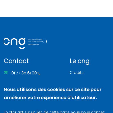
Contact
Le cng
Crédits
01 77 35 61 00
Gérer les cookies
86, rue Henri Farman
Nous utilisons des cookies sur ce site pour
Mentions légales
92130 Issy-les-Moulineaux
améliorer votre expérience d'utilisateur.
Nous contacter
N. SIRET
: 130 003 742 00025
En cliquant sur un lien de cette page, vous nous donnez