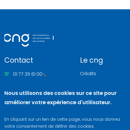
Contact
Le cng
Crédits
01 77 35 61 00
Gérer les cookies
86, rue Henri Farman
Nous utilisons des cookies sur ce site pour
Mentions légales
92130 Issy-les-Moulineaux
améliorer votre expérience d'utilisateur.
Nous contacter
N. SIRET
: 130 003 742 00025
En cliquant sur un lien de cette page, vous nous donnez
Lettre d‘information
votre consentement de définir des cookies.