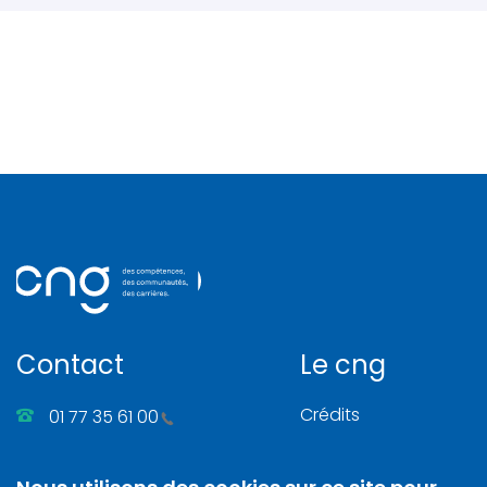
Contact
Le cng
Crédits
01 77 35 61 00
Gérer les cookies
86, rue Henri Farman