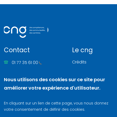
Contact
Le cng
Crédits
01 77 35 61 00
Gérer les cookies
86, rue Henri Farman
Nous utilisons des cookies sur ce site pour
Mentions légales
92130 Issy-les-Moulineaux
améliorer votre expérience d'utilisateur.
Nous contacter
N. SIRET
: 130 003 742 00025
En cliquant sur un lien de cette page, vous nous donnez
Lettre d‘information
votre consentement de définir des cookies.