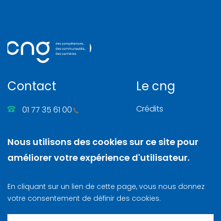
Contact
Le cng
Crédits
01 77 35 61 00
Gérer les cookies
86, rue Henri Farman
Nous utilisons des cookies sur ce site pour
Mentions légales
92130 Issy-les-Moulineaux
améliorer votre expérience d'utilisateur.
Nous contacter
N. SIRET
: 130 003 742 00025
En cliquant sur un lien de cette page, vous nous donnez
Lettre d‘information
votre consentement de définir des cookies.