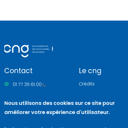
Contact
Le cng
Crédits
01 77 35 61 00
Gérer les cookies
86, rue Henri Farman
Nous utilisons des cookies sur ce site pour
Mentions légales
92130 Issy-les-Moulineaux
améliorer votre expérience d'utilisateur.
Nous contacter
N. SIRET
: 130 003 742 00025